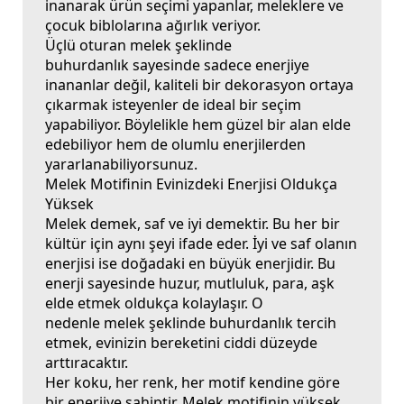
inanarak ürün seçimi yapanlar, meleklere ve
çocuk biblolarına ağırlık veriyor.
Üçlü oturan melek şeklinde
buhurdanlık
sayesinde sadece enerjiye
inananlar değil, kaliteli bir dekorasyon ortaya
çıkarmak isteyenler de ideal bir seçim
yapabiliyor. Böylelikle hem güzel bir alan elde
edebiliyor hem de olumlu enerjilerden
yararlanabiliyorsunuz.
Melek Motifinin Evinizdeki Enerjisi Oldukça
Yüksek
Melek demek, saf ve iyi demektir. Bu her bir
kültür için aynı şeyi ifade eder. İyi ve saf olanın
enerjisi ise doğadaki en büyük enerjidir. Bu
enerji sayesinde huzur, mutluluk, para, aşk
elde etmek oldukça kolaylaşır. O
nedenle
melek şeklinde buhurdanlık
tercih
etmek, evinizin bereketini ciddi düzeyde
arttıracaktır.
Her koku, her renk, her motif kendine göre
bir enerjiye sahiptir. Melek motifinin yüksek